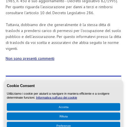
1985, n. 450 e suo aggiornamento - Decreto legislativo 82/1993).
Per quanto riguarda l'assicurazione per danni a terzi e rimborsi
consultare l'articolo 10 del Decreto Legislativo 286.
Tuttavia, dobbiamo dire che generalmente è la stessa ditta di
traslochi a prendersi carico di permessi per l'occupazione del suolo
pubblico e dell'assicurazione. Per questo informatevi presso la ditta
di traslochi da voi scelta e assicuratevi che abbia seguito le norme
vigenti.
Non sono presenti commenti
Cookie Consent
Contatti!
Utilizziamo i cookie per aiutarti a navigare in maniera efficiente e a svolgere
determinate funzioni.
Informativa sull’uso dei cookie
Telefono 3357217178
Accetta
Email:
E-Mail
Rifiuta
Preferenze