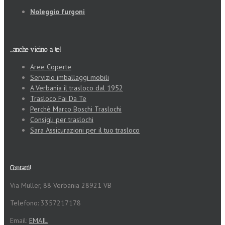
Noleggio furgoni
...anche vicino a te!
Aree Coperte
Servizio imballaggi mobili
A Verbania il trasloco dal 1952
Trasloco Fai Da Te
Perchè Marco Boschi Traslochi
Consigli per traslochi
Sara Assicurazioni per il tuo trasloco
Contatti!
Via Muller, 88 Verbania 28921 VB
Telefono: 3357217178
Email:
EMAIL