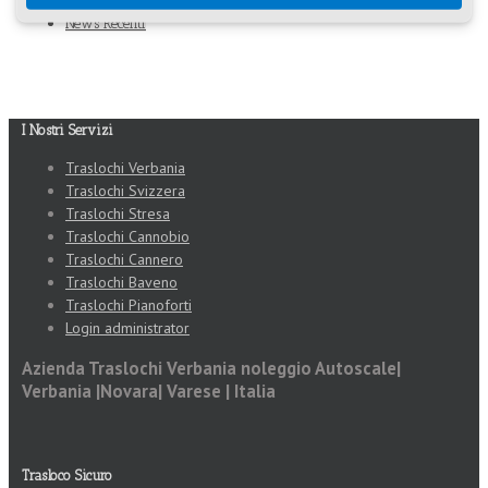
Ultimi Posts
News Recenti
I Nostri Servizi
Traslochi Verbania
Traslochi Svizzera
Traslochi Stresa
Traslochi Cannobio
Traslochi Cannero
Traslochi Baveno
Traslochi Pianoforti
Login administrator
Azienda Traslochi Verbania noleggio Autoscale|
Verbania |Novara| Varese | Italia
Trasloco Sicuro