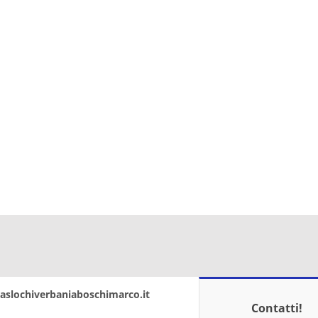
 traslochiverbaniaboschimarco.it
Contatti!