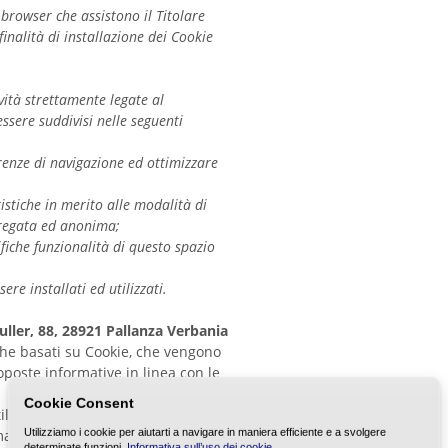
l browser che assistono il Titolare
 finalità di installazione dei Cookie
vità strettamente legate al
ssere suddivisi nelle seguenti
renze di navigazione ed ottimizzare
istiche in merito alle modalità di
gregata ed anonima;
cifiche funzionalità di questo spazio
re installati ed utilizzati.
uller, 88, 28921 Pallanza Verbania
nche basati su Cookie, che vengono
proposte informative in linea con le
Cookie Consent
ilizzo.
orma aggregata e potrebbero non
Utilizziamo i cookie per aiutarti a navigare in maniera efficiente e a svolgere
determinate funzioni.
Informativa sull’uso dei cookie