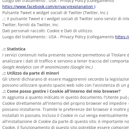
Luogo del trattamento : USA - Privacy Policy (collegamento
https://www.facebook.com/privacy/explanation )
Pulsante Tweet e widget sociali di Twitter (Twitter, Inc.)
.:: Il pulsante Tweet e i widget sociali di Twitter sono servizi di in
Twitter, forniti da Twitter, Inc.
Dati personali raccolti: Cookie e Dati di utilizzo.
Luogo del trattamento : USA - Privacy Policy (collegamento
https:/
.:: Statistica
I servizi contenuti nella presente sezione permettono al Titolare
analizzare i dati di traffico e servono a tener traccia del comport
Google Analytics con IP anonimizzato (Google Inc.)
.:: Utilizzo da parte di minori
Gli Utenti dichiarano di essere maggiorenni secondo la legislazion
possono utilizzare questo spazio web solo con l'assistenza di un g
.:: Come posso gestire i Cookie all'interno del mio browser?
In aggiunta a quanto indicato in questo documento, l'Utente può g
Cookie direttamente all'interno del proprio browser ed impedire -
possano installarne. Tramite le preferenze del browser è inoltre p
installati in passato, incluso il Cookie in cui venga eventualmente
all'installazione di Cookie da parte di questo sito. è importante no
Cookie, il funzionamento di questo sito potrebbe essere comprom