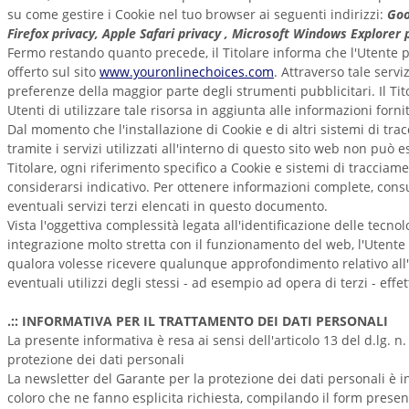
su come gestire i Cookie nel tuo browser ai seguenti indirizzi:
Goo
Firefox privacy, Apple Safari privacy , Microsoft Windows Explorer 
Fermo restando quanto precede, il Titolare informa che l'Utente p
offerto sul sito
www.youronlinechoices.com
. Attraverso tale servi
preferenze della maggior parte degli strumenti pubblicitari. Il Tito
Utenti di utilizzare tale risorsa in aggiunta alle informazioni for
Dal momento che l'installazione di Cookie e di altri sistemi di tr
tramite i servizi utilizzati all'interno di questo sito web non può
Titolare, ogni riferimento specifico a Cookie e sistemi di tracciame
considerarsi indicativo. Per ottenere informazioni complete, consul
eventuali servizi terzi elencati in questo documento.
Vista l'oggettiva complessità legata all'identificazione delle tecno
integrazione molto stretta con il funzionamento del web, l'Utente è
qualora volesse ricevere qualunque approfondimento relativo all'u
eventuali utilizzi degli stessi - ad esempio ad opera di terzi - effe
.:: INFORMATIVA PER IL TRATTAMENTO DEI DATI PERSONALI
La presente informativa è resa ai sensi dell'articolo 13 del d.lg. n
protezione dei dati personali
La newsletter del Garante per la protezione dei dati personali è in
coloro che ne fanno esplicita richiesta, compilando il form presen