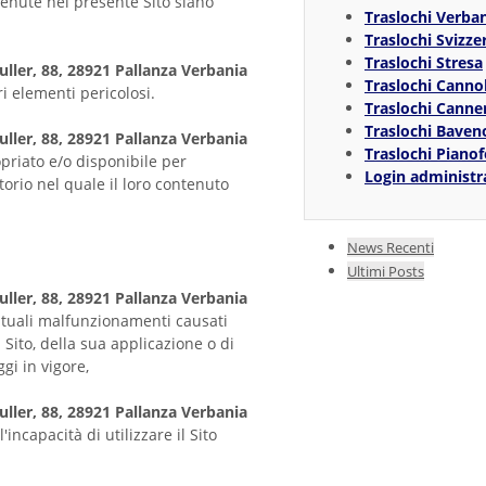
tenute nel presente Sito siano
Traslochi Verba
Traslochi Svizze
Traslochi Stresa
uller, 88, 28921 Pallanza Verbania
Traslochi Canno
ri elementi pericolosi.
Traslochi Canne
Traslochi Baven
uller, 88, 28921 Pallanza Verbania
Traslochi Pianof
priato e/o disponibile per
Login administr
ritorio nel quale il loro contenuto
News Recenti
Ultimi Posts
uller, 88, 28921 Pallanza Verbania
ntuali malfunzionamenti causati
Sito, della sua applicazione o di
gi in vigore,
uller, 88, 28921 Pallanza Verbania
incapacità di utilizzare il Sito