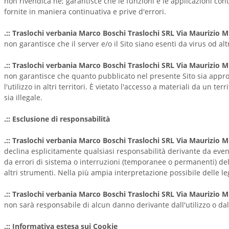
non rivendica nè; garantisce che le funzioni e le applicazioni con
fornite in maniera continuativa e prive d'errori.
.:: Traslochi verbania Marco Boschi Traslochi SRL Via Maurizio M
non garantisce che il server e/o il Sito siano esenti da virus od alt
.:: Traslochi verbania Marco Boschi Traslochi SRL Via Maurizio M
non garantisce che quanto pubblicato nel presente Sito sia appro
l'utilizzo in altri territori. È vietato l'accesso a materiali da un ter
sia illegale.
.:: Esclusione di responsabilità
.:: Traslochi verbania Marco Boschi Traslochi SRL Via Maurizio M
declina esplicitamente qualsiasi responsabilità derivante da eve
da errori di sistema o interruzioni (temporanee o permanenti) del 
altri strumenti. Nella più ampia interpretazione possibile delle leg
.:: Traslochi verbania Marco Boschi Traslochi SRL Via Maurizio M
non sarà responsabile di alcun danno derivante dall'utilizzo o dall'
.:: Informativa estesa sui Cookie