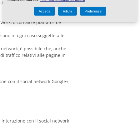
ettamente dal titolare - a seconda
Accetta
Rifiuta
Preferenze
twork, o con altre piattaforme
 sono in ogni caso soggette alle
al network, è possibile che, anche
di traffico relativi alle pagine in
ione con il social network Google+,
i interazione con il social network